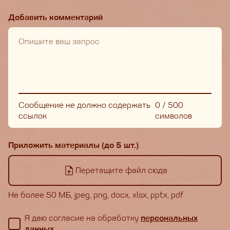
Добавить комментарий
Сообщение не должно содержать
0
/
500
ссылок
символов
Приложить материалы (до 5 шт.)
Перетащите файл сюда
Не более 50 МБ, jpeg, png, docx, xlsx, pptx, pdf
Я даю согласие на обработку
персональных
данных