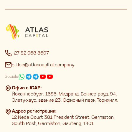
+27 82 068 8607
office@atlascapital.company
Socials
Офис в ЮАР:
Йоханнесбург, 1686, Мидранд, Беккер-роуд, 94,
Элету-хаус, здание 23, Офисный парк Торнхилл.
Адрес регистрации:
12 Neda Court 381 President Street, Germiston
South Post, Germiston, Gauteng, 1401