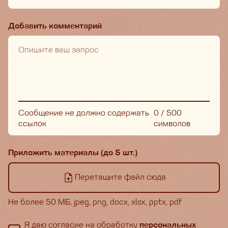
Добавить комментарий
Сообщение не должно содержать
0
/
500
ссылок
символов
Приложить материалы (до 5 шт.)
Перетащите файл сюда
Не более 50 МБ, jpeg, png, docx, xlsx, pptx, pdf
Я даю согласие на обработку
персональных