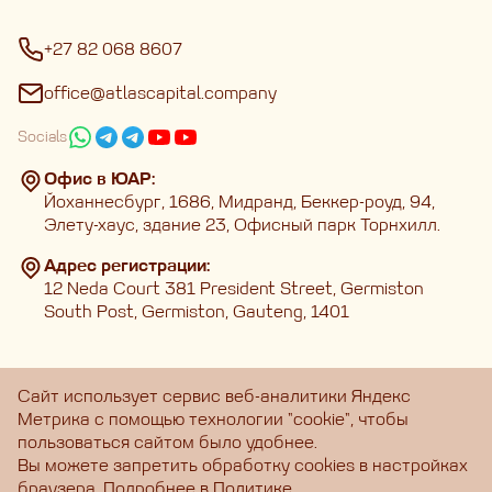
+27 82 068 8607
office@atlascapital.company
Socials
Офис в ЮАР:
Йоханнесбург, 1686, Мидранд, Беккер-роуд, 94,
Элету-хаус, здание 23, Офисный парк Торнхилл.
Адрес регистрации:
12 Neda Court 381 President Street, Germiston
South Post, Germiston, Gauteng, 1401
Сайт использует сервис веб-аналитики Яндекс
Метрика с помощью технологии "cookie", чтобы
Главная
Услуги
Полезные материалы
О нас
Личный кабинет
пользоваться сайтом было удобнее.
Вы можете запретить обработку cookies в настройках
Copyright © 2025 ∗ ATLAS CAPITAL
браузера. Подробнее в
Политике
.