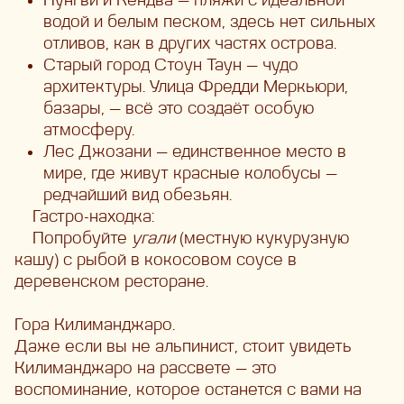
Нунгви и Кендва — пляжи с идеальной
водой и белым песком, здесь нет сильных
отливов, как в других частях острова.
Старый город Стоун Таун — чудо
архитектуры. Улица Фредди Меркьюри,
базары, — всё это создаёт особую
атмосферу.
Лес Джозани — единственное место в
мире, где живут красные колобусы —
редчайший вид обезьян.
Гастро-находка:
Попробуйте
угали
(местную кукурузную
кашу) с рыбой в кокосовом соусе в
деревенском ресторане.
Гора Килиманджаро.
Даже если вы не альпинист, стоит увидеть
Килиманджаро на рассвете — это
воспоминание, которое останется с вами на