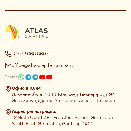
+27 82 068 8607
office@atlascapital.company
Socials
Офис в ЮАР:
Йоханнесбург, 1686, Мидранд, Беккер-роуд, 94,
Элету-хаус, здание 23, Офисный парк Торнхилл.
Адрес регистрации:
12 Neda Court 381 President Street, Germiston
South Post, Germiston, Gauteng, 1401