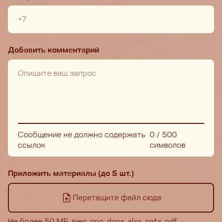
Добавить комментарий
Сообщение не должно содержать
0
/
500
ссылок
символов
Приложить материалы (до 5 шт.)
Перетащите файл сюда
Не более 50 МБ, jpeg, png, docx, xlsx, pptx, pdf