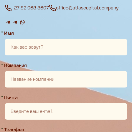
+27 82 068 8607
office@atlascapital.company
*
Имя
*
Компания
*
Почта
*
Телефон