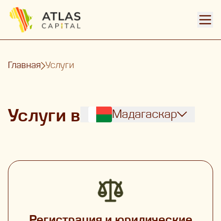
Откр
Главная
Услуги
Услуги в
Мадагаскар
Регистрация и юридические