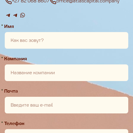
+27 82 068 8607
office@atlascapital.company
*
Имя
*
Компания
*
Почта
*
Телефон