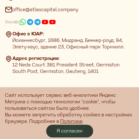
office@atlascapital.company
Socials
Офис в ЮАР:
Йоханнесбург, 1686, Мидранд, Беккер-роуд, 94,
Элету-хаус, здание 23, Офисный парк Торнхилл.
Адрес регистрации:
12 Neda Court 381 President Street, Germiston
South Post, Germiston, Gauteng, 1401
Сайт использует сервис веб-аналитики Яндекс
Главная
Метрика с помощью технологии "cookie", чтобы
Услуги
Полезные материалы
О нас
Личный кабинет
пользоваться сайтом было удобнее.
Вы можете запретить обработку cookies в настройках
Copyright © 2025 ∗ ATLAS CAPITAL
браузера. Подробнее в
Политике
.
Я согласен