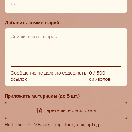
Добавить комментарий
Сообщение не должно содержать
0
/
500
ссылок
символов
Приложить материалы (до 5 шт.)
Перетащите файл сюда
Не более 50 МБ, jpeg, png, docx, xlsx, pptx, pdf