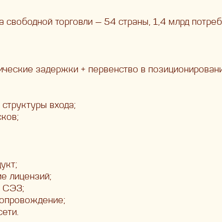
 свободной торговли — 54 страны, 1,4 млрд потреб
ические задержки + первенство в позиционировани
 структуры входа;
сков;
укт;
ие лицензий;
 СЭЗ;
сопровождение;
ети.