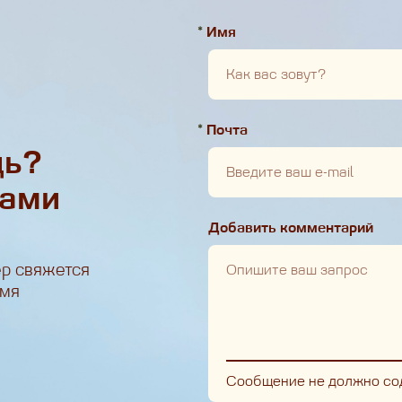
*
Имя
*
Почта
щь?
нами
Добавить комментарий
р свяжется
емя
Сообщение не должно со