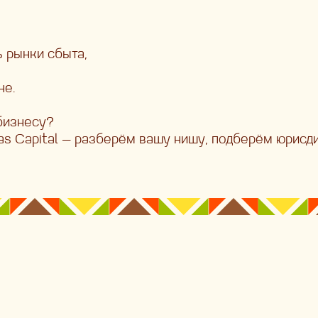
 рынки сбыта,
не.
 бизнесу?
as Capital — разберём вашу нишу, подберём юрисд