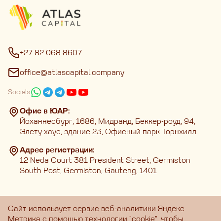
+27 82 068 8607
office@atlascapital.company
Socials
Офис в ЮАР:
Йоханнесбург, 1686, Мидранд, Беккер-роуд, 94,
Элету-хаус, здание 23, Офисный парк Торнхилл.
Адрес регистрации:
12 Neda Court 381 President Street, Germiston
South Post, Germiston, Gauteng, 1401
Сайт использует сервис веб-аналитики Яндекс
Главная
Метрика с помощью технологии "cookie", чтобы
Услуги
Полезные материалы
О нас
Личный кабинет